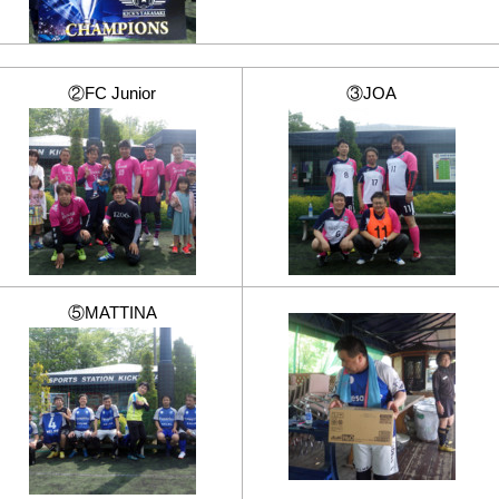
②FC Junior
③JOA
⑤MATTINA