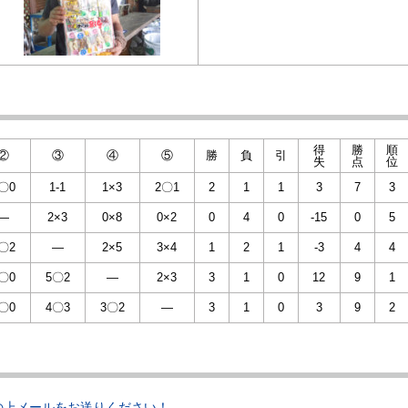
得
勝
順
②
③
④
⑤
勝
負
引
失
点
位
〇0
1-1
1×3
2〇1
2
1
1
3
7
3
—
2×3
0×8
0×2
0
4
0
-15
0
5
〇2
—
2×5
3×4
1
2
1
-3
4
4
〇0
5〇2
—
2×3
3
1
0
12
9
1
〇0
4〇3
3〇2
—
3
1
0
3
9
2
の上メールをお送りください！