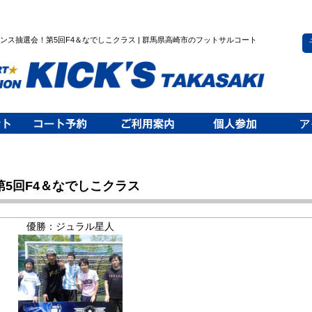
トチャンス抽選会！第5回F4＆なでしこクラス | 群馬県高崎市のフットサルコート
5回F4＆なでしこクラス
優勝：ジュラル星人