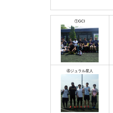
①GCI
④ジュラル星人