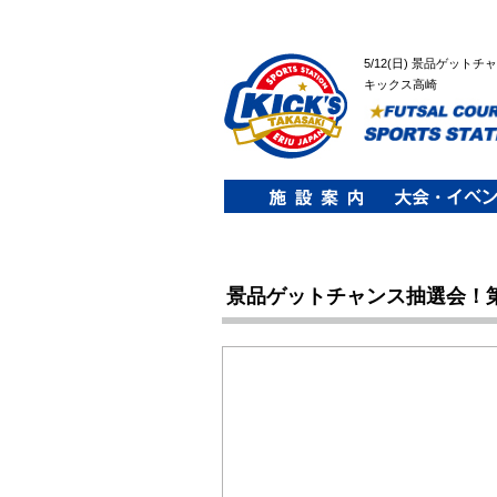
5/12(日) 景品ゲッ
キックス高崎
景品ゲットチャンス抽選会！第