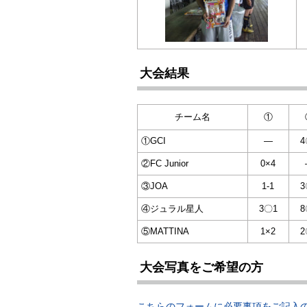
大会結果
チーム名
①
①GCI
—
4
②FC Junior
0×4
③JOA
1-1
3
④ジュラル星人
3〇1
8
⑤MATTINA
1×2
2
大会写真をご希望の方
こちらのフォームに必要事項をご記入