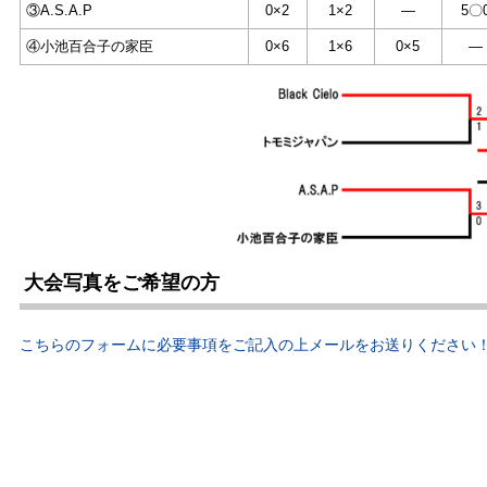
③A.S.A.P
0×2
1×2
—
5〇
④小池百合子の家臣
0×6
1×6
0×5
—
大会写真をご希望の方
こちらのフォームに必要事項をご記入の上メールをお送りください