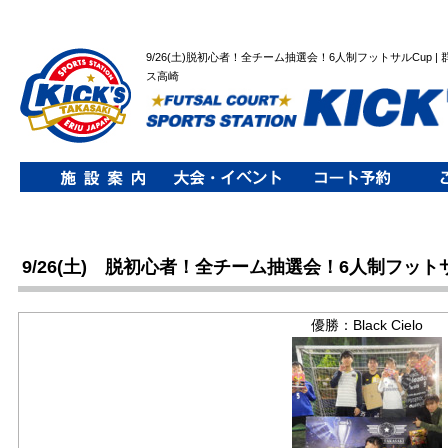
9/26(土)脱初心者！全チーム抽選会！6人制フットサルCup 
ス高崎
9/26(土) 脱初心者！全チーム抽選会！6人制フット
優勝：Black Cielo