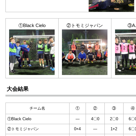
①Black Cielo
②トモミジャパン
③A.
大会結果
チーム名
①
②
③
④
①Black Cielo
—
4〇0
2〇0
6〇
②トモミジャパン
0×4
—
1×2
6〇