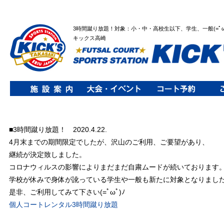
3時間蹴り放題！対象：小・中・高校生以下、学生、一般(=ﾟωﾟ
キックス高崎
■3時間蹴り放題！ 2020.4.22.
4月末までの期間限定でしたが、沢山のご利用、ご要望があり、
継続が決定致しました。
コロナウィルスの影響によりまだまだ自粛ムードが続いております
学校が休みで身体が訛っている学生や一般も新たに対象となりまし
是非、ご利用してみて下さい(=ﾟωﾟ)ﾉ
個人コートレンタル3時間蹴り放題