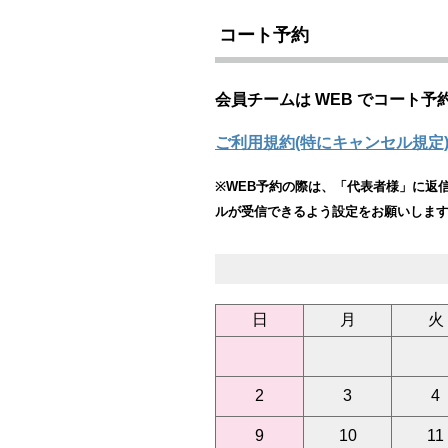
コート予約
会員チームは WEB でコート予
ご利用規約(特にキャンセル規定
※WEB予約の際は、「代表者様」に返信
ルが受信できるよう設定をお願いします
日
月
火
2
3
4
9
10
11